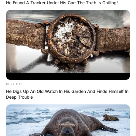
The World. Watch
Haberion
Archaeologists Dug Just A Bit Deeper—And Found
This!
Buzz Day