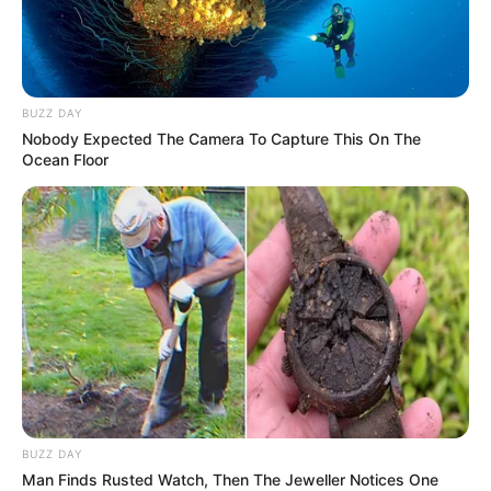
INTERESSANTE PARA VOCÊ
regimes como o da Venezuela, embora tenha
expressado que, apesar de dificuldades, o país
não caminha para tal cenário.
Em relação às acusações de um suposto golpe de
Estado, Bolsonaro se mostrou firme em defender
sua posição, negando as alegações e chamando a
narrativa de "brincadeira". Ele comentou sobre as
diversas ações judiciais contra ele, destacando
os desafios que enfrentou durante seu governo,
Why this ordinary drink is the secret to feeling
your best every day
como as acusações relacionadas à sua
CTA favorite
administração e o comportamento do Judiciário.
O ex-presidente mencionou ainda os eventos que
The Most Unexpected Wedding Dance Moments
marcaram sua gestão, incluindo as crises da
Brainberries