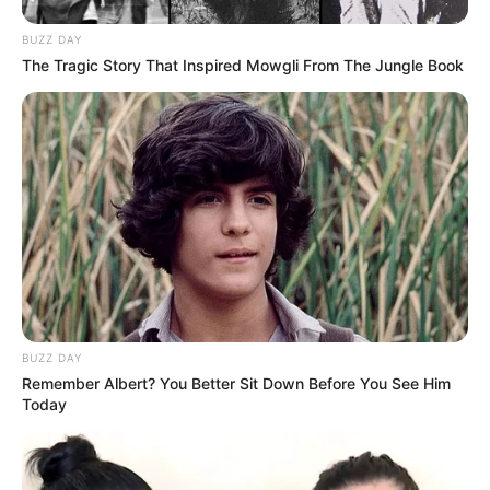
90s Hair Trends That Screamed "Please Don't
Try"
Brainberries
They're Unbearable! 9 Movie Characters You
Probably Remember
Brainberries