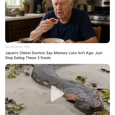
MEMBROS DE INSTITUTO REBATEM
PROMOTORA EXTREMISTA QUE SE REVOLTOU
POR CITAÇÃO A DEUS
pensandodireita.com
Pick A Ring And Nail Shape To Reveal Your