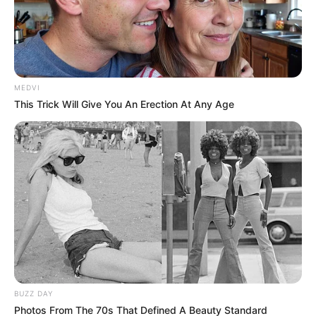
O ex-presidente Jair Bolsonaro comentou sobre
sua recente reunião com representantes do
governo americano e abordou uma série de
questões políticas e judiciais que marcam sua
trajetória pós-presidência. Em uma transmissão
pública, ele refletiu sobre sua relação com os
Estados Unidos, os desafios que enfrentou
durante seu governo e as dificuldades que
continua a enfrentar na arena política e jurídica.
Confira detalhes no vídeo:
Leia Mais