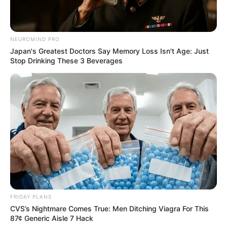
vividos no Brasil e no mundo, como tiranias,
campanhas anticientíficas, atos de corrupção,
ilegalidades por notáveis autoridades, fraudes e
Why this ordinary drink is the secret to feeling
muito mais.
your best every day
CTA favorite