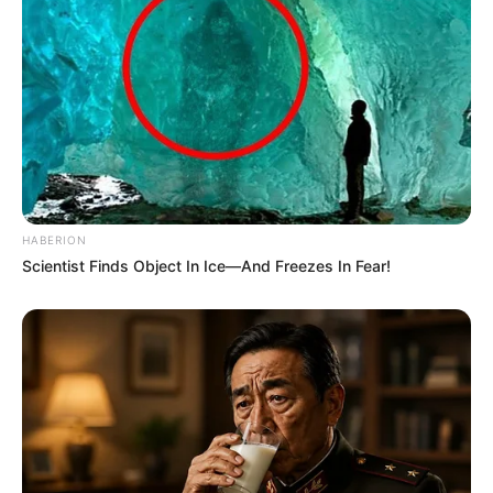
JORNALISTA DE ESQUERDA SURPREENDE E
APONTA ABUSO NO JULGAMENTO DO STF
CONTRA EDUARDO BOLS…
pensandodireita.com
When Fame Meets Fragility: 6 Celebrity Stories
Garanta acesso ao nosso conteúdo clicando
aqui
,
You Won't Forget
para entrar no grupo do WhatsApp onde você
Brainberries
receberá todas as nossas matérias, notícias e
artigos em primeira mão (apenas ADMs enviam
mensagens).
Clique
aqui
para ter acesso ao livro escrito por
juristas, economistas, jornalistas e profissionais
da saúde conservadores que denuncia absurdos