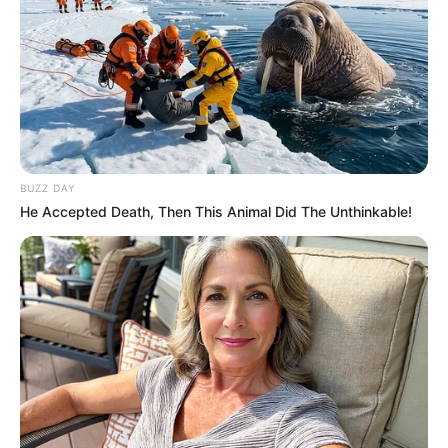
Men Over 40 Are Instantly Ditching
Prescription Pills For These 4x Stronger Pills
Medvi
A Duel Between A Cat And A Bird Is Captivating
The Internet
Buzz Day