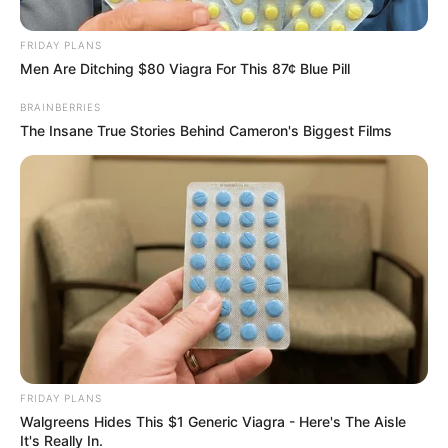
COBRANÇA A MORAES SOBRE
“MINUTA DO GOLPE”
by
Redação Pensando Direita
em
maio 07, 2025