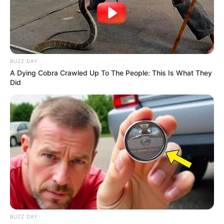
Buzz Day
She Chose To Remove The Tattoos On Her Face.
Look At Her Now
Buzz Day
Video Of Giant Anaconda Is Going Viral All Over