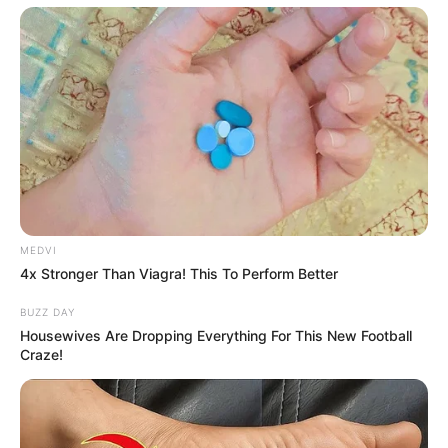
What Happened To Laura San Giacomo? She's
Still Stunning Today!
Brainberries
17 Rare Churches Underground That Still Exist
Brainberries