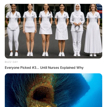
Bolsonaro relatou que sua conversa com o
representante do governo dos Estados Unidos,
que ocorreu recentemente, foi marcada por um
diálogo reservado, com a presença de seu filho,
Flávio Bolsonaro, e outras pessoas de sua
confiança. Durante o encontro, o ex-presidente
discutiu as relações do Brasil com a América do
Sul e as preocupações sobre a situação política
interna do Brasil. Ele afirmou que sempre buscou
garantir que o Brasil não seguisse o caminho de