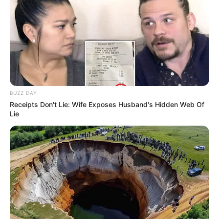
CVS Hides This $1 Generic Viagra - Here's The
Aisle It's Really In.
Friday Plans