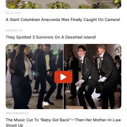
Darkest Secrets!
Buzz Day
A Routine Dig Came To A Sudden Stop After This
Discovery
Buzz Day
Climbers Find A House In The Mountains - Then
They Look Inside
Buzz Day
This Is How Wild Woodstock Really Was
Buzz Day