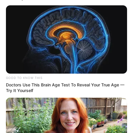
She Put Toothpaste On Her Feet For 7 Nights
Straight – Here's What Happened
Good To Know This