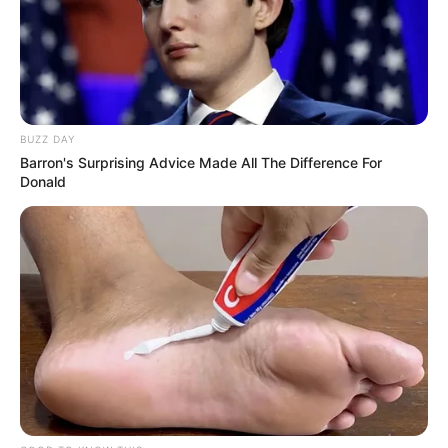
judicial" e mencionou o aumento do poder do
Judiciário no Brasil, defendendo a necessidade de
um equilíbrio entre os poderes.
Em relação ao seu legado, o ex-presidente
afirmou que, durante seu tempo no cargo,
procurou sempre escolher bons ministros, com
destaque para aqueles que, segundo ele, foram
See The Incredible Physical Transformations Of
These Stars
responsáveis por implementações eficazes de
Brainberries
políticas públicas e iniciativas governamentais.
Bolsonaro reconheceu que cometeu erros, mas
considerou que a sua gestão teve êxito em vários
aspectos importantes, como a desburocratização
do governo e a aceleração da digitalização do
Brasil.