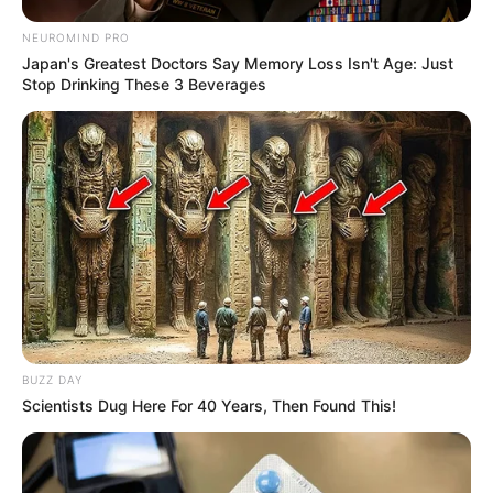
IMAGENS DE DRONE REVELAM GRAVIDADE
DOS DANOS CAUSADOS POR TERREMOTO NA
VENEZUELA
pensandodireita.com
Drone Flew Over Forbidden Tibet: Never Meant
To Be Seen! (58 Caratteri)
Buzz Day