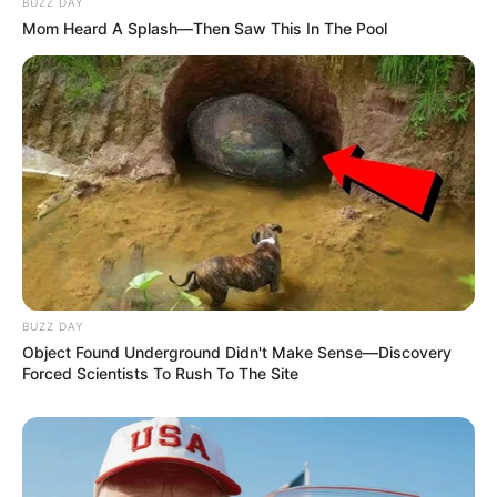
Why Men Dream Of Brazilian Women: 6 Key
Secrets
Buzz Day