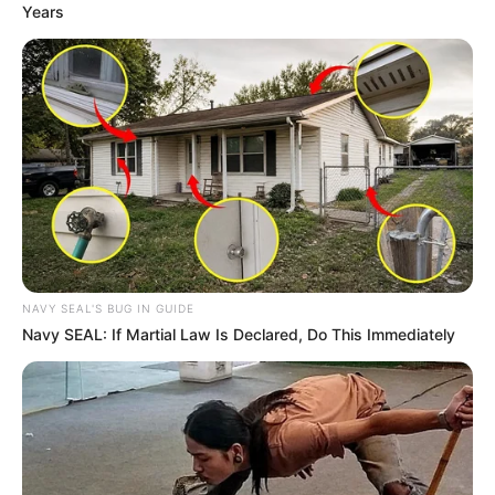
This Is What A Bear Did To The Man Who Saved A
Bear Cub
Buzz Day
Fishermen See An Animal On An Iceberg, But
Then They Look Closer!