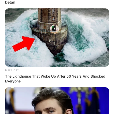
pandemia de Covid-19, a guerra na Ucrânia e os
desastres naturais no Brasil. Ele destacou que,
apesar dos obstáculos, sua administração
conseguiu resultados significativos, como a
criação do sistema de pagamento instantâneo, o
Pix, e uma considerável redução da dívida
pública brasileira, algo que considera um grande
feito de sua equipe econômica.
Bolsonaro também se referiu a questões judiciais
Why everything you thought you knew about
pendentes, incluindo um inquérito que apura
water might be wrong
CTA love
fraudes em sua eleição de 2018, e as ameaças que
enfrentou por parte do Supremo Tribunal
Federal. Ele criticou o que chamou de "ativismo