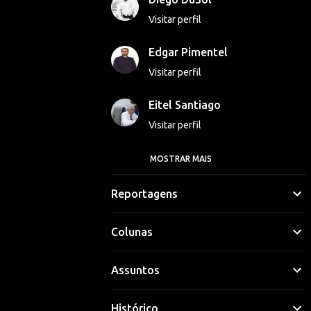
Visitar perfil
Edgar Pimentel
Visitar perfil
Eitel Santiago
Visitar perfil
MOSTRAR MAIS
Georgina Luna
Visitar perfil
Reportagens
Gláucio Vinicius
Colunas
Visitar perfil
Assuntos
Hipólito Lima
Visitar perfil
Histórico