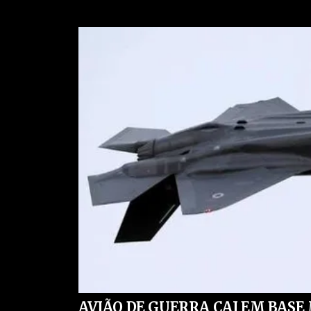
Garanta acesso ao nosso conteúdo clicando
aq
receberá todas as nossas matérias, notícias
mensagens).
Clique
aqui
para ter acesso ao livro escrito por j
saúde conservadores que denuncia absurdos 
campanhas anticientíficas, atos de corrupção, 
muito mais.
AVIÃO DE GUERRA CAI EM BASE 