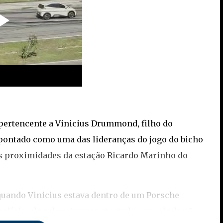
o pertencente a Vinicius Drummond, filho do
ontado como uma das lideranças do jogo do bicho
 nas proximidades da estação Ricardo Marinho do
quando Vinicius estava dentro de um Porsche
lícia, ele sobreviveu ao atentado, mas ainda não