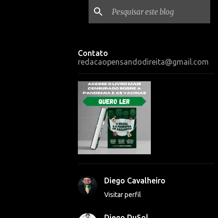
Contato
redacaopensandodireita@gmail.com
Diego Cavalheiro
Visitar perfil
Diego DuSol