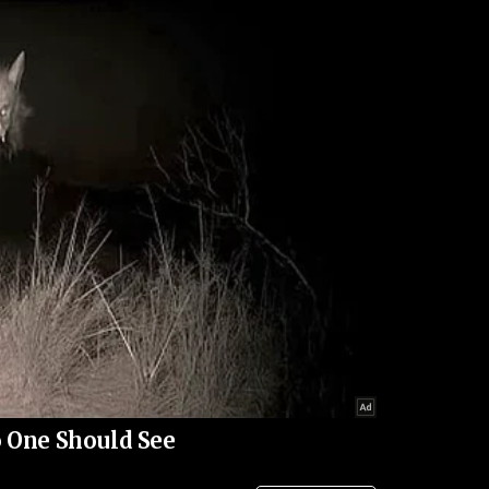
as de segurança para reduzir a violência no Rio. A
ão ser divulgadas conforme forem esclarecidos os
 One Should See