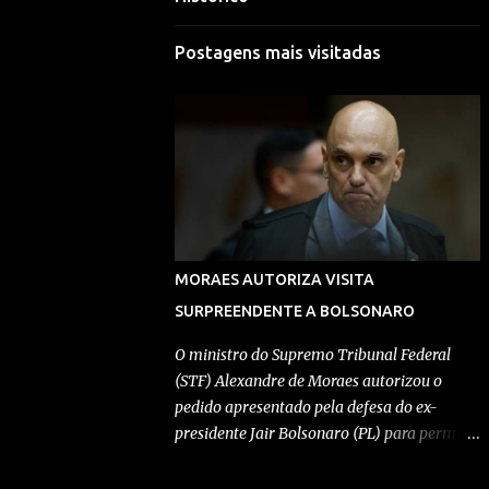
Mariana Selim
Visitar perfil
Postagens mais visitadas
Morgana Macena
Visitar perfil
Rafael Durand
Visitar perfil
Rafael Paes
MORAES AUTORIZA VISITA
Visitar perfil
SURPREENDENTE A BOLSONARO
Redação Pensando Direita
O ministro do Supremo Tribunal Federal
(STF) Alexandre de Moraes autorizou o
Visitar perfil
pedido apresentado pela defesa do ex-
presidente Jair Bolsonaro (PL) para permitir
Redação Pensando Direita
a entrada de Geovanna Kathleen na
Visitar perfil
residência onde ele cumpre prisão