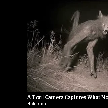
permanece intenso, apesar das operações das forç
apuração segue aberta e novas informações dever
detalhes do ocorrido.
VEJA TAMBÉM:
A Trail Camera Captures What No
Haberion