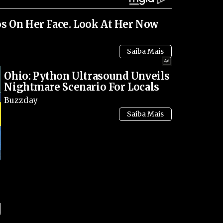
am grandes valores e disputas de poder.
s On Her Face. Look At Her Now
o da violência frequente entre organizações
sas que brigam por controle territorial e
endo veículos blindados de figuras desse meio não
Ohio: Python Ultrasound Unveils
ça e confronto constante.
Nightmare Scenario For Locals
Buzzday
sto com os disparos e o confronto armado, que
mo a um ponto de transporte público, aumentando
da ação.
ficar as investigações para coibir a violência e
 informações sobre prisões relacionadas ao caso
sputas internas do jogo do bicho.
a que o enfrentamento entre grupos criminosos