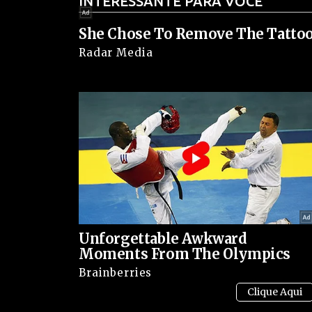
INTERESSANTE PARA VOCÊ
sua inserção em atividades ilícitas que moviment
She Chose To Remove The Tattoo
Esse ataque na Barra da Tijuca é mais um exempl
Radar Media
ligadas ao jogo do bicho e outras facções crimino
influência no Rio de Janeiro. Os tiroteios envolv
são incomuns, evidenciando o clima de inseguran
Moradores e comerciantes da região relataram su
ocorreu em área de grande movimentação, próxi
o risco para pedestres e motoristas no momento 
As autoridades reforçam o compromisso de intensi
Unforgettable Awkward
garantir a segurança da população. Ainda não há
Moments From The Olympics
Brainberries
ou sobre uma possível ligação do atentado com di
O atentado ao carro de Vinicius Drummond mostr