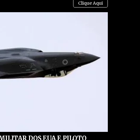
ui
, para entrar no grupo do WhatsApp onde você
 e artigos em primeira mão (apenas ADMs enviam
uristas, economistas, jornalistas e profissionais da
vividos no Brasil e no mundo, como tiranias,
ilegalidades por notáveis autoridades, fraudes e
MILITAR DOS EUA E PILOTO