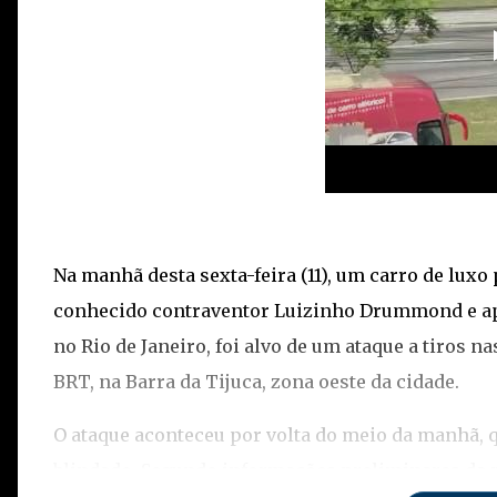
Na manhã desta sexta-feira (11), um carro de lux
conhecido contraventor Luizinho Drummond e ap
no Rio de Janeiro, foi alvo de um ataque a tiros
BRT, na Barra da Tijuca, zona oeste da cidade.
O ataque aconteceu por volta do meio da manhã, 
blindado. Segundo informações preliminares da po