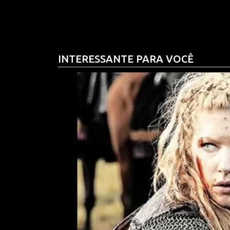
sentimento democrático. A população começa a d
como as eleições, e vê pouco sentido em acompanh
pode se refletir no aumento da abstenção eleitoral
INTERESSANTE PARA VOCÊ
pelo debate público.
No Judiciário, a imagem de imparcialidade tem s
decisões judiciais de grande repercussão seguem
de guardião da Constituição. Quando a confiança e
justiça se torna instável aos olhos da população.
A pesquisa revela um alerta claro: as instituiçõe
recuperar a confiança popular, é necessário adot
e compromisso com o bem coletivo. Reformas estr
mais próxima das reais necessidades da populaç
cenário.