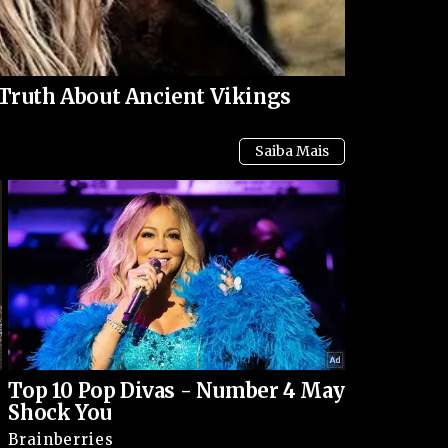
reconstrução. A insatisfação, quando canalizada
 profundas e duradouras. O desafio está em
Truth About Ancient Vikings
e em oportunidade de renovação democrática.
Top 10 Pop Divas - Number 4 May
Shock You
Brainberries