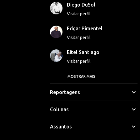
Diego DuSol
Visitar perfil
Edgar Pimentel
Visitar perfil
Eitel Santiago
Visitar perfil
MOSTRAR MAIS
Georgina Luna
Visitar perfil
Reportagens
Gláucio Vinicius
Colunas
Visitar perfil
Assuntos
Hipólito Lima
Visitar perfil