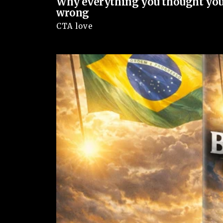
Why everything you thought you
wrong
CTA love