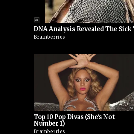
Apesar do contexto de descrença, há espaço para 
de forma consciente, pode impulsionar mudanças
DNA Analysis Revealed The Sick 
transformar a vergonha em mobilização e a cris
Brainberries
VEJA TAMBÉM:
Top 10 Pop Divas (She's Not
Number 1)
Brainberries