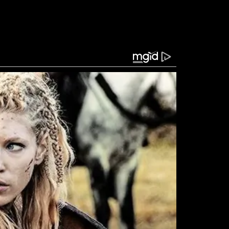
esacreditar nos instrumentos de participação,
ar ou interferir nos rumos políticos do país. Isso
, no voto nulo ou branco e na falta de interesse
e deteriorado. Muitas pessoas consideram que
 motivações políticas, o que compromete o papel
m juízes e tribunais é abalada, a própria ideia de
s precisam se reconectar com os cidadãos. Para
ar medidas concretas de transparência, eficiência
uturais, renovação política e uma gestão pública
ão são caminhos possíveis para reverter esse