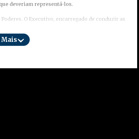
s que deveriam representá-los.
s Poderes. O Executivo, encarregado de conduzir as
o constantes críticas quanto à sua atuação, à gestão
ongresso, composto por deputados e senadores, é
 Mais
próprios ou de grupos específicos, deixando de
ciário, que deveria agir com neutralidade e
l, o que enfraquece sua autoridade e credibilidade.
arte da população não surgiu do nada. Ela é
longo dos anos, como escândalos políticos,
itorais não cumpridas e a ausência de políticas
stante dos centros de poder e acredita que sua voz
ino do país.
dos contribui para o enfraquecimento do