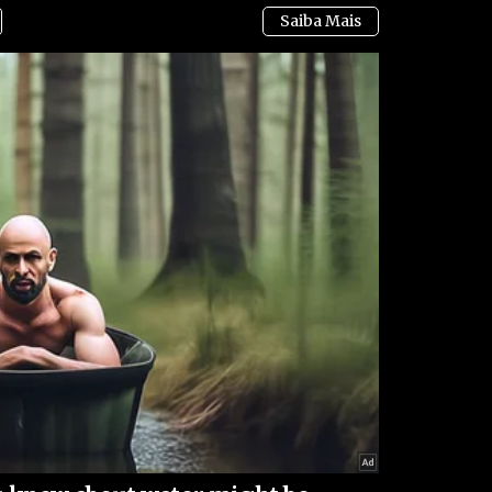
ui
, para entrar no grupo do WhatsApp onde você
 e artigos em primeira mão (apenas ADMs enviam
uristas, economistas, jornalistas e profissionais da
vividos no Brasil e no mundo, como tiranias,
ilegalidades por notáveis autoridades, fraudes e