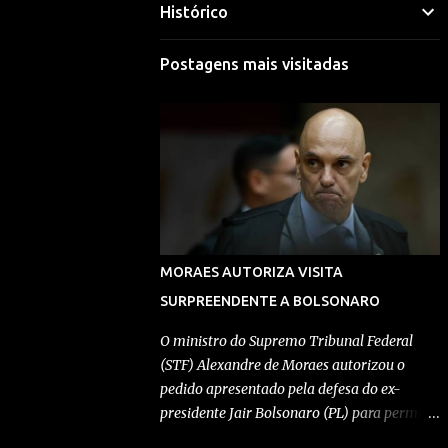
Histórico
Mariana Selim
Visitar perfil
Postagens mais visitadas
Morgana Macena
Visitar perfil
Rafael Durand
Visitar perfil
Rafael Paes
MORAES AUTORIZA VISITA
Visitar perfil
SURPREENDENTE A BOLSONARO
Redação Pensando Direita
O ministro do Supremo Tribunal Federal
(STF) Alexandre de Moraes autorizou o
Visitar perfil
pedido apresentado pela defesa do ex-
presidente Jair Bolsonaro (PL) para permitir
Redação Pensando Direita
a entrada de Geovanna Kathleen na
Visitar perfil