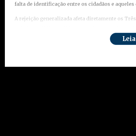
falta de identificação entre os cidadãos e aquele
A rejeição generalizada afeta diretamente os Trê
políticas públicas e liderar o país, tem enfrentad
de crises e à falta de resultados concretos. O C
Leia
frequentemente acusado de priorizar interesses 
lado pautas relevantes para a sociedade. Já o Judi
equilíbrio, tem sido visto por muitos como parcia
Essa sensação de vergonha expressa por grande p
resultado de uma série de fatores acumulados ao 
decisões impopulares, impunidade, promessas ele
públicas eficazes. O brasileiro médio sente-se di
pouco influencia nas decisões que moldam o dest
O afastamento entre representantes e representa