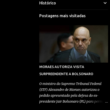
Histórico
Mariana Selim
Visitar perfil
Postagens mais visitadas
Morgana Macena
Visitar perfil
Rafael Durand
Visitar perfil
Rafael Paes
MORAES AUTORIZA VISITA
Visitar perfil
SURPREENDENTE A BOLSONARO
Redação Pensando Direita
O ministro do Supremo Tribunal Federal
(STF) Alexandre de Moraes autorizou o
Visitar perfil
pedido apresentado pela defesa do ex-
presidente Jair Bolsonaro (PL) para permitir
Redação Pensando Direita
a entrada de Geovanna Kathleen na
Visitar perfil