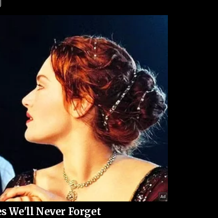
teligência para enfrentar essa nova forma de ataque.
acional sobre a capacidade do crime organizado em
uso de drones armados representa um salto
não apenas os agentes de segurança, mas também a
 ao crime no país precisará ir além do armamento
resposta coordenada à altura da ameaça.
s We'll Never Forget