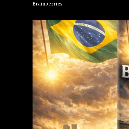
Brainberries
Garanta acesso ao nosso conteúdo clicando
aq
receberá todas as nossas matérias, notícias
mensagens).
Clique
aqui
para ter acesso ao livro escrito por j
saúde conservadores que denuncia absurdos 
campanhas anticientíficas, atos de corrupção, 