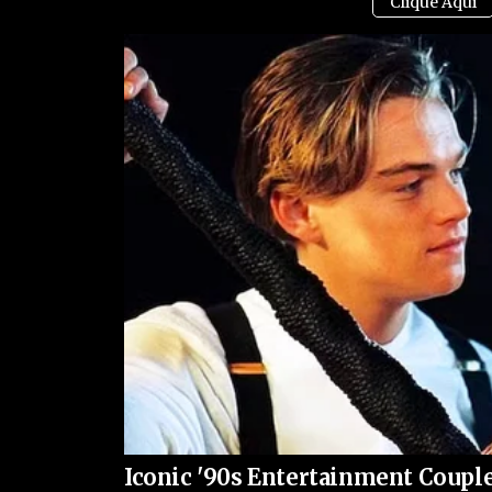
integração entre polícia, exército e órgãos de in
O episódio no Rio de Janeiro acende um alerta n
se adaptar rapidamente às novas tecnologias. O 
perigoso na criminalidade, colocando em risco 
população civil. O caso evidencia que o combate
convencional, exigindo inovação, preparo e uma 
VEJA TAMBÉM:
Iconic '90s Entertainment Couple