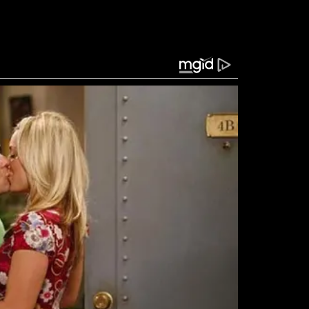
to incomum, mostrando que o tráfico vem se
to semelhantes às utilizadas por grupos
e drones no crime organizado representa um novo
o, fácil de pilotar e pode ser controlado à
 potencial destrutivo, sem que os responsáveis
 forças de segurança um investimento maior em
para rastrear a origem e a movimentação desses
todos de neutralização desses dispositivos, como