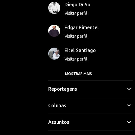
Diego DuSol
Visitar perfil
Edgar Pimentel
Visitar perfil
Eitel Santiago
Visitar perfil
MOSTRAR MAIS
Georgina Luna
Visitar perfil
Reportagens
Gláucio Vinicius
Colunas
Visitar perfil
Assuntos
Hipólito Lima
Visitar perfil