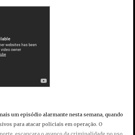
 mais um episódio alarmante nesta semana, quando
vos para atacar policiais em operação. O
orte, escancara o avanço da criminalidade no uso