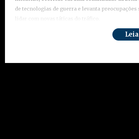
de tecnologias de guerra e levanta preocupações
lidar com novas táticas do tráfico.
Leia
De acordo com informações divulgadas por autor
ação da Polícia Militar voltada ao combate de fac
cargas. Enquanto os agentes se deslocavam por b
região e, pouco depois, explosivos foram lançados 
explosão deixou marcas nas ruas e em veículos b
os policiais.
As investigações preliminares indicam que os c
carregar pequenas bombas caseiras, contendo art