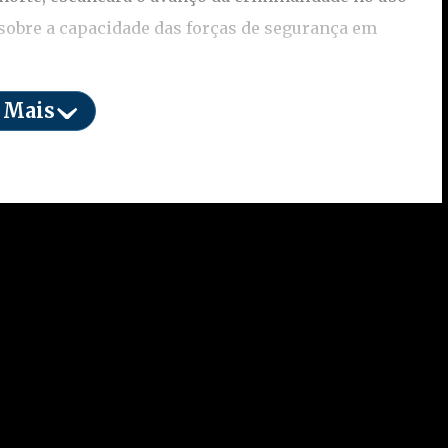
 sobre a capacidade das forças de segurança em
 Mais
idades locais, os ataques ocorreram durante uma
ções envolvidas com o tráfico de drogas e roubo de
ecos e vielas, drones começaram a sobrevoar a
contra o efetivo. O impacto foi intenso, e a
lindados. Apesar do susto, não houve mortes entre
riminosos vêm utilizando drones adaptados para
efatos explosivos improvisados. Esse tipo de ação