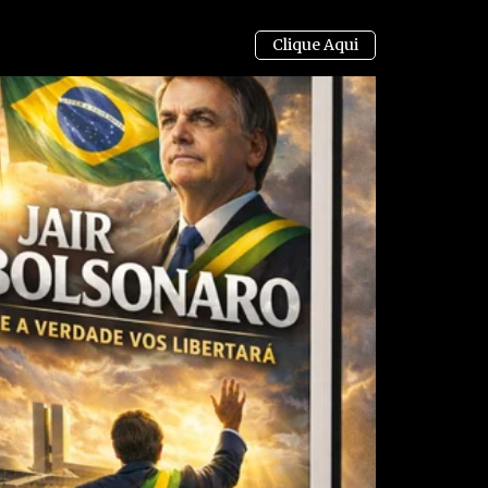
ui
, para entrar no grupo do WhatsApp onde você
 e artigos em primeira mão (apenas ADMs enviam
uristas, economistas, jornalistas e profissionais da
vividos no Brasil e no mundo, como tiranias,
ilegalidades por notáveis autoridades, fraudes e