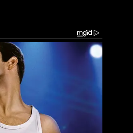
gundo ele, não foi previamente informado sobre a
ado demais para ignorar.
ue é uma demanda legítima para uma categoria de
 Defende que esses agentes — que atuam na ponta
meio de regras previdenciárias mais vantajosas,
r desgastante. Mas a escolha do momento reforça
ítica.
rso de conflito institucional: ele afirma que o
dinado do poder Executivo. Para ele, o Senado
s. Ele sugere que, se o governo não dialogar, ele