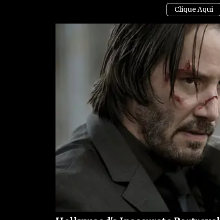
No cenário mais amplo, o episódio reflete um mom
relação entre Lula e Alcolumbre, que em algumas 
Essa disputa pode marcar uma virada na governa
combativa.
Se a pauta realmente for votada e aprovada, pod
orçamentário, pode alterar a dinâmica de poder e
disposto a jogar pesado para defender seus proje
aposentadoria: é sobre reivindicar espaço institu