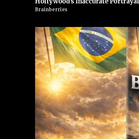
Hollywood's Inaccurate Portrayal 
Em resumo, o que se desenha é um choque entre 
Brainberries
de Lula. Ao ameaçar aprovar uma pauta que ele 
que não vai aceitar decisões unilaterais do Palác
político para influenciar os rumos do país.
VEJA TAMBÉM: