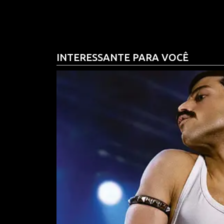
imposições sem reagir. Especialmente porque, se
indicação de Messias, algo que parece tê-lo irrit
INTERESSANTE PARA VOCÊ
Para justificar a pauta, Alcolumbre argumenta q
trabalhadores que muitas vezes é invisibilizada.
da saúde pública — merecem reconhecimento por 
já que seu trabalho é duro e sua jornada pode se
que o tema é também uma arma de negociação pol
Além disso, o presidente do Senado adota um discu
Legislativo não pode ser tratado como mero subor
deve ter voz ativa e ser respeitado nas suas pauta