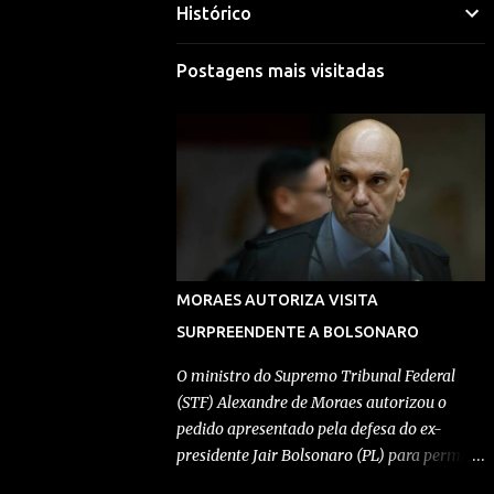
Histórico
Mariana Selim
Visitar perfil
Postagens mais visitadas
Morgana Macena
Visitar perfil
Rafael Durand
Visitar perfil
Rafael Paes
MORAES AUTORIZA VISITA
Visitar perfil
SURPREENDENTE A BOLSONARO
Redação Pensando Direita
O ministro do Supremo Tribunal Federal
(STF) Alexandre de Moraes autorizou o
Visitar perfil
pedido apresentado pela defesa do ex-
presidente Jair Bolsonaro (PL) para permitir
Redação Pensando Direita
a entrada de Geovanna Kathleen na
Visitar perfil