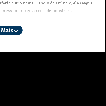
feria outro nome. Depois do anúncio, ele reagiu
 pressionar o governo e demonstrar seu
 Mais
entar 185/2024, que trata da aposentadoria
e combate às endemias. Para Alcolumbre, essa
so simbólico e político. Se aprovada, tem potencial
cos, segundo estimativas que variam bastante —
ara os cofres do Planalto.
itos como retaliação direta. Ao defender essa
lara ao Palácio do Planalto: não aceita