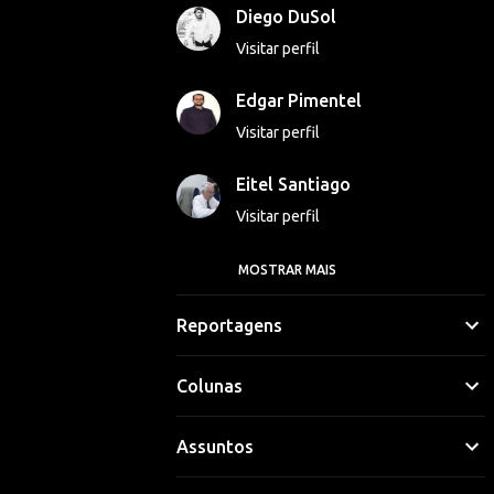
Diego DuSol
Visitar perfil
Edgar Pimentel
Visitar perfil
Eitel Santiago
Visitar perfil
MOSTRAR MAIS
Georgina Luna
Visitar perfil
Reportagens
Gláucio Vinicius
Colunas
Visitar perfil
Assuntos
Hipólito Lima
Visitar perfil