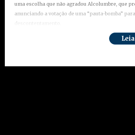
uma escolha que não agradou Alcolumbre, que pre
anunciando a votação de uma “pauta-bomba” para
descontentamento.
Leia
A proposta em questão é o Projeto de Lei Complem
especial para agentes comunitários de saúde e d
pauta não é apenas técnica: ela carrega grande pe
para aumentar substancialmente os gastos públi
parte dos analistas fala em valores expressivos p
O movimento de Alcolumbre é interpretado por mu
pauta agora, ele estaria enviando uma mensagem c