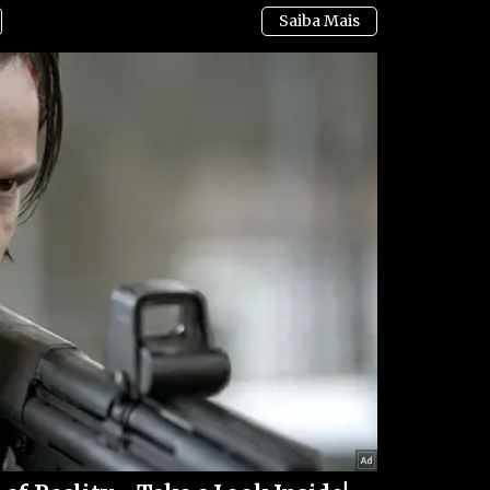
ento de fragilidade na coalizão governista. A
fases parecia cooperativa, agora mostra fissuras.
bilidade, com o Senado assumindo postura mais
e gerar consequências duradouras: além do impacto
ntre Executivo e Legislativo. Alcolumbre parece
tos e sua autonomia. Para ele, não é apenas sobre
cional.