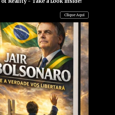
of Reality - Take a Look Inside!
o Senado sob o comando de Alcolumbre e o governo
mesmo chama de “bomba”, Alcolumbre deixa claro
io do Planalto — e está pronto para usar seu peso