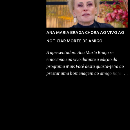
ação policial e a comunicação oficial do caso
momento de preocupação...
à Polícia Civil. Confira detalhes no vídeo:
Adriano Fernandes dos Santos, de 37 anos,
estava sozinho em um Astra prata quando
foi abordado por duas viaturas da Rota, que
ANA MARIA BRAGA CHORA AO VIVO AO
reuniam oito policiais. A ação ocorreu por
NOTICIAR MORTE DE AMIGO
volta das 17h25. Segundo os registros, a
ocorrência só foi comunicada à Polícia Civil
A apresentadora Ana Maria Braga se
às 21h54, aproximadamente quatro horas e
emocionou ao vivo durante a edição do
meia depois da abordagem. De acordo com
programa Mais Você desta quarta-feira ao
a versão apresentada pelos policiais,
prestar uma homenagem ao amigo Rafael
Adriano teria desobedecido à ordem de
Scucato, que morreu na terça-feira após um
parada e avançado com o veículo sobre a
acidente de moto na BR-153, em Hidrolândia,
calçada na tentativa de escapar. Ainda
na Região Metropolitana de Goiânia.
conforme o relato dos agentes, ele teria
Visivelmente abalada, ela interrompeu a
desembarcado do automóvel e apontado
programação para lembrar a amizade
uma arma contra...
construída ao longo de quase duas décadas e
expressar solidariedade à família. Confira
detalhes no vídeo: Durante o programa, Ana