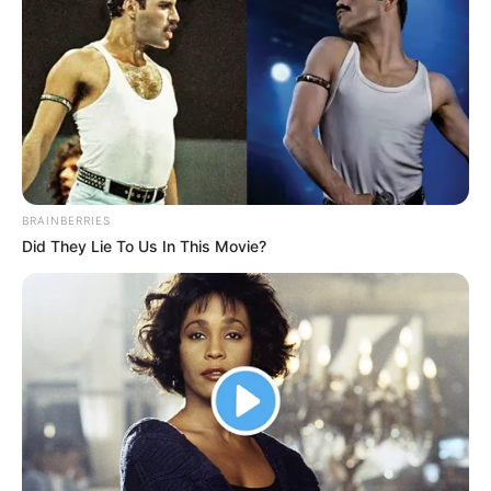
Supremo logo após a aprovação de leis,
afirmando que isso limita a autonomia do
Congresso. Esse discurso fortalece sua posição
atual, já que ele se apresenta como defensor da
independência do Senado diante da influência do
Planalto e da Corte.
O cenário é de incerteza. A tensão gerada pela
indicação de Messias já repercute entre
Meet The 6 Legendary Child Actors Who Became
Real Life Criminals
senadores que estavam indecisos e agora
Brainberries
observam até onde Alcolumbre está disposto a ir.
Caso ele consiga reunir votos suficientes para
barrar o indicado, seria um golpe significativo
para o governo, que tenta consolidar maior