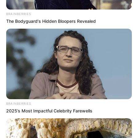
influência no STF. Ao mesmo tempo, mostraria
que o Senado está disposto a impor limites ao
Executivo.
No fim, a atitude de Alcolumbre reacende a
disputa por espaço dentro do Congresso. O
VÍDEO: EDUARDO BOLSONARO REVELA
governo tenta avançar com sua escolha para o
BASTIDORES ENVOLVENDO VÍDEO DE
MICHELLE ATACANDO FLAVIO
STF, mas enfrentará um processo bem mais
pensandodireita.com
difícil do que previa. A decisão do senador não
apenas complica a vida de Lula, mas também
reorganiza o jogo político dentro do Senado,
fortalecendo quem defende uma postura mais
independente em relação ao Palácio do Planalto.