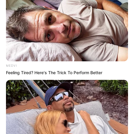
Pick A Ring And Nail Shape To Reveal Your
Darkest Secrets!
Buzz Day
A Routine Dig Came To A Sudden Stop After This
Discovery
Buzz Day