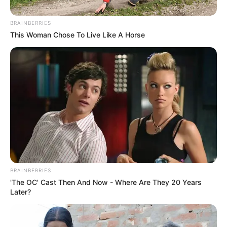
ATITUDE DECISIVA QUE PODE
MELAR PLANO DE LULA
ENVOLVENDO STF
by
Redação Pensando Direita
em
novembro 26, 2025