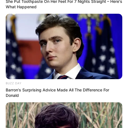
The Rarest And Most Valuable Card In The Whole
World
Brainberries
The Monster Snake That Makes Anacondas Look
Tiny!
Brainberries