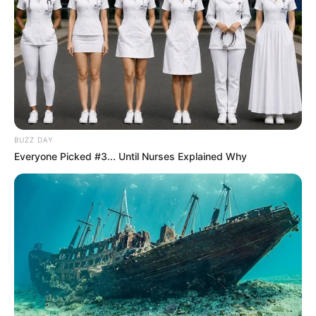
Fishermen See An Animal On An Iceberg, But
Then They Look Closer!
Buzz Day
This Is How Wild Woodstock Really Was
Buzz Day
Climbers Find A House In The Mountains - Then
They Look Inside
Buzz Day