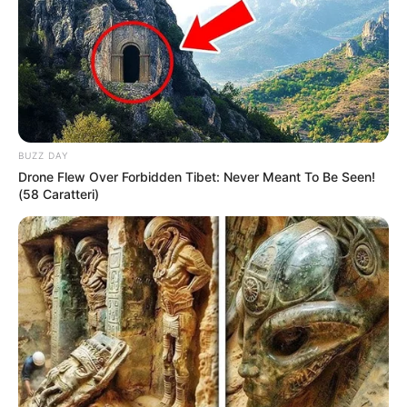
Japan's Oldest Doctors Say Memory Loss Isn't
Age: Just Stop Drinking These 3 Beverages
Neuromind Pro
She Chose To Remove The Tattoos On Her Face.
Look At Her Now
Buzz Day