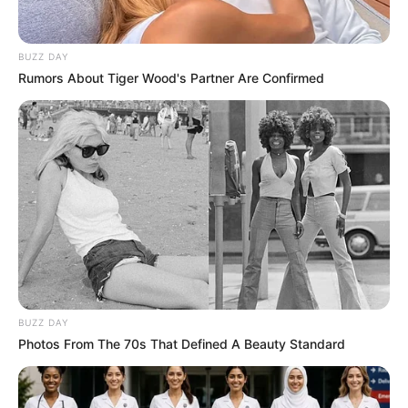
How To Get An Erection Even After 60!
Medvi