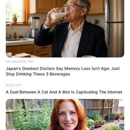
Who Will Be the Next James Bond? Here's What
We Know So Far
Brainberries
Are You The Same Alone And With Others? Find
Out
Brainberries