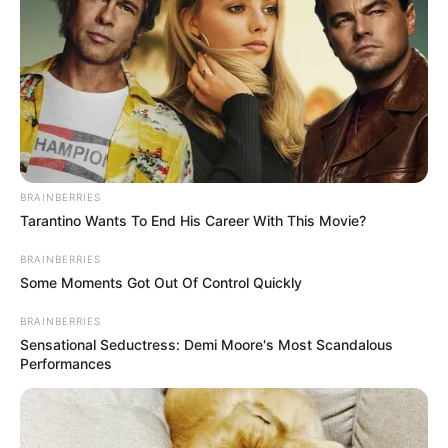
Alcolumbre, que tem forte influência na Casa e
costuma atuar como articulador em indicações
ao Judiciário, decidiu não apoiar Messias. Além
disso, deixou claro a aliados que deve votar
contra o indicado. A postura dele é considerada
um movimento pesado, porque influencia
diretamente outros senadores, inclusive aqueles
que normalmente acompanham decisões do
governo. Ao se posicionar contra, ele muda a
balança interna da votação e abre espaço para
uma possível derrota do Planalto.
O senador também aproveitou o momento para