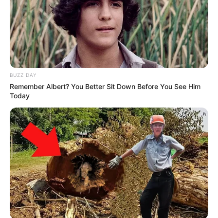
Remember Them? These '90s Couples Defined
An Era—See The Complete List
Brainberries
These 9 Actresses Will Make You Rethink Good
And Evil!
Brainberries