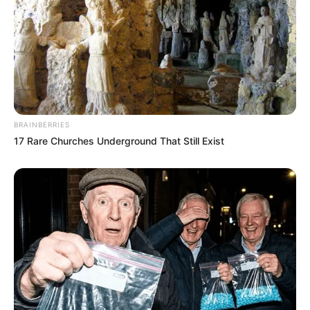
VEJA TAMBÉM:
JORNALISTA DE ESQUERDA SURPREENDE E
APONTA ABUSO NO JULGAMENTO DO STF
CONTRA EDUARDO BOLS…
pensandodireita.com
Clothes And Shoes Are The Real Challenges For
This Family!
Brainberries