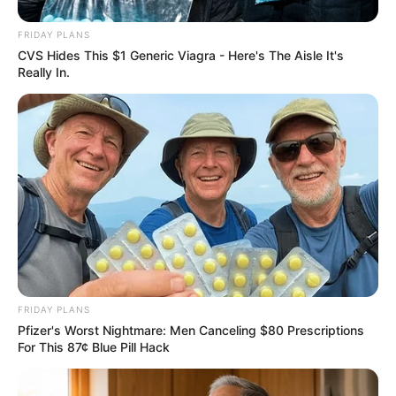
Clique
aqui
para ter acesso ao livro escrito por
juristas, economistas, jornalistas e profissionais
da saúde conservadores que denuncia absurdos
vividos no Brasil e no mundo, como tiranias,
Why this ordinary drink is the secret to feeling
campanhas anticientíficas, atos de corrupção,
your best every day
ilegalidades por notáveis autoridades, fraudes e
CTA favorite
muito mais.