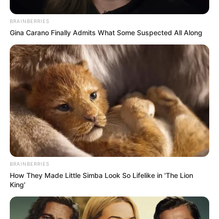
A movimentação política no Senado ganhou força
depois que Davi Alcolumbre tomou uma decisão
que pode atrapalhar os planos do governo Lula
em relação ao Supremo Tribunal Federal. A crise
começou com a indicação de Jorge Messias, atual
advogado-geral da União, para ocupar a vaga
aberta no STF. A escolha desagradou Alcolumbre,
que esperava ser consultado antes do anúncio e
Leia Mais
defendia outro nome. A partir daí, ele passou a
articular uma reação que pode comprometer a
estratégia do governo.