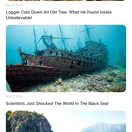
CVS Hides This $1 Generic Viagra - Here's The
Aisle It's Really In.
Friday Plans