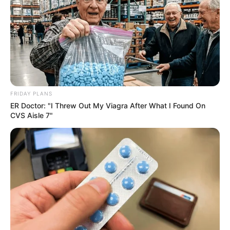
Pfizer's Worst Nightmare: Men Canceling $80
Prescriptions For This 87¢ Blue Pill Hack
Friday Plans
Remember Lizzie? Take A Deep Breath Before You
See Her Now
Buzz Day