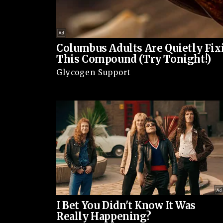
tentando convencê-lo a soltar a vítima e entrega
pela cintura e com a arma próxima ao rosto, enq
uma reação ainda mais agressiva.
Columbus Adults Are Quietly Fix
This Compound (Try Tonight!)
Após mais de uma hora de impasse, o bandido co
Glycogen Support
a área estava cercada e que não havia qualquer po
negociadores intensificaram o diálogo, reforçand
poucos, o assaltante baixou o tom de voz, diminui
arma.
A funcionária foi libertada sem ferimentos, mas e
policiais e recebeu atendimento no local. O crimi
segundo suspeito, detido anteriormente, também
I Bet You Didn't Know It Was
Really Happening?