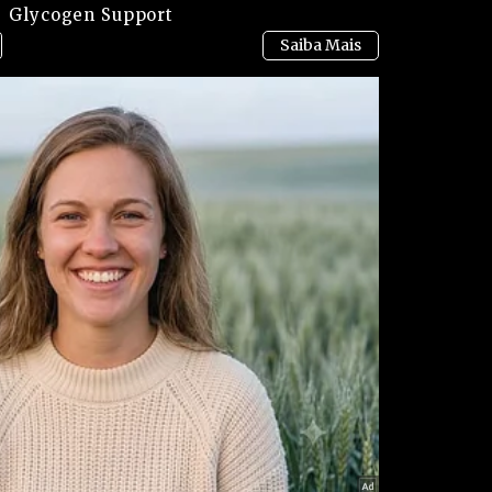
Glycogen Support
derado um resultado positivo diante do risco
ão entre comerciantes, que reclamam do aumento
tigações continuam para entender se há outros
s semelhantes.
 comércio local, e moradores pedem medidas mais
ro.