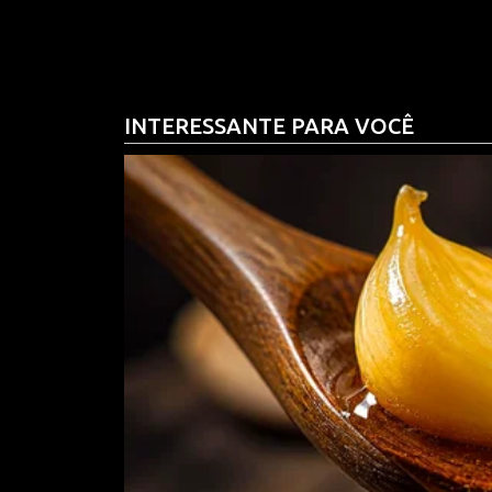
atenção de pessoas na rua, que rapidamente se a
Em poucos minutos, a polícia militar chegou ao l
curiosos. As equipes especializadas foram cham
INTERESSANTE PARA VOCÊ
O objetivo principal era impedir o criminoso de fe
usando a mulher como escudo humano.
Ao mesmo tempo, um segundo envolvido no assalto 
acabou sendo percebido por moradores que estavam
chegada da polícia. A captura do comparsa aumen
da loja, mas também elevou a tensão no ambiente.
Durante a negociação, o assaltante demonstrava 
tentasse entrar no estabelecimento. Os policiais