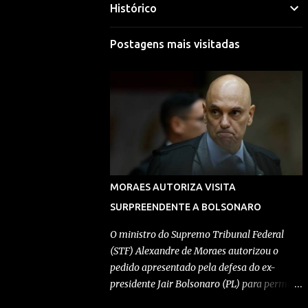
Histórico
Mariana Selim
Visitar perfil
Postagens mais visitadas
Morgana Macena
Visitar perfil
Rafael Durand
Visitar perfil
Rafael Paes
MORAES AUTORIZA VISITA
Visitar perfil
SURPREENDENTE A BOLSONARO
Redação Pensando Direita
O ministro do Supremo Tribunal Federal
(STF) Alexandre de Moraes autorizou o
Visitar perfil
pedido apresentado pela defesa do ex-
presidente Jair Bolsonaro (PL) para permitir
Redação Pensando Direita
a entrada de Geovanna Kathleen na
Visitar perfil