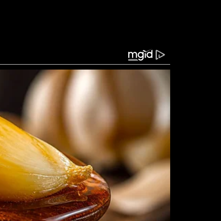
fastaram e acionaram as autoridades.
ocal e bloqueou a via para evitar aproximação de
adas, e o GATE assumiu o comando da negociação.
rir a refém e evitar que ele tentasse escapar
tentou fugir pela parte externa da loja. Ele
 a uma certa distância e foi contido até a
tou a pressão sobre o criminoso que estava dentro
nervosismo, gritava e ameaçava atirar caso alguém
 especializados mantiveram diálogo contínuo,