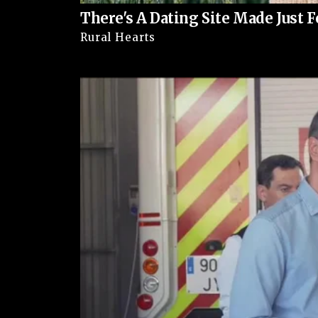
Clique
aqui
para ter acesso ao livro escrito por j
There's A Dating Site Made Just
saúde conservadores que denuncia absurdos 
Rural Hearts
campanhas anticientíficas, atos de corrupção, 
muito mais.