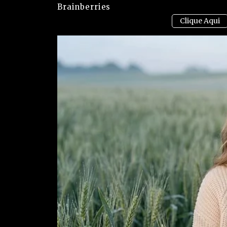
Brainberries
O incidente terminou sem mortes, o que foi consi
envolvido. Ainda assim, o caso gerou preocupaç
de roubos na região. A polícia afirmou que inves
envolvidos e se o grupo já havia praticado crime
A ação reforçou o sentimento de insegurança no
firmes para evitar episódios semelhantes no futu
VEJA TAMBÉM: