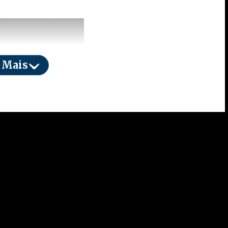
 Mais
te comum, mas logo sacou uma arma e anunciou o
ido acionada, ele perdeu o controle da situação e
ente ao corpo dele enquanto segurava a arma
sem conseguir reagir. A movimentação chamou a