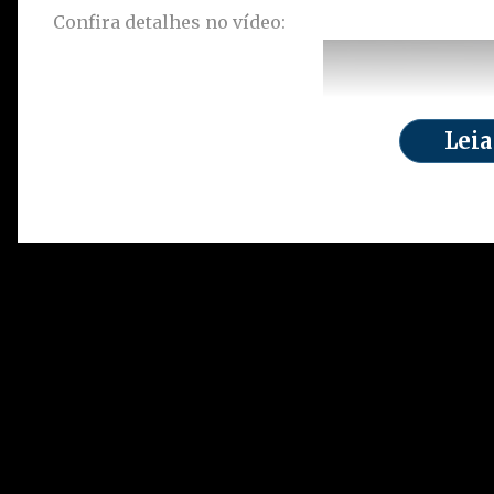
Confira detalhes no vídeo:
Leia
O homem entrou na loja como se fosse um clien
assalto. Assim que percebeu que a polícia havia s
agarrou a funcionária, obrigando-a a ficar em fr
apontada para ela. A vítima ficou imobilizada, 