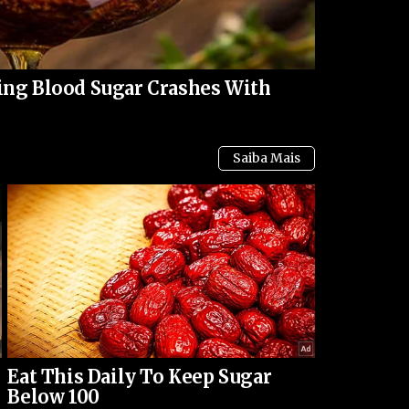
r a arma. A refém permanecia em choque, presa
uanto tentava se manter calma para não provocar
ing Blood Sugar Crashes With
meçou a demonstrar cansaço. Percebendo que toda
ssibilidade de fuga, ele foi cedendo aos poucos. Os
o que ele poderia sair com vida se cooperasse. Aos
u a pressão sobre a vítima e, finalmente, largou a
xtremamente abalada. Ela foi retirada da loja por
noso foi algemado e levado para a delegacia. O
 foi encaminhado para prestar esclarecimentos.
Eat This Daily To Keep Sugar
Below 100