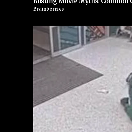
Busting Movie Myths! Common Cli
Brainberries
Clique
aqui
para ter acesso à Verdade sobre o que