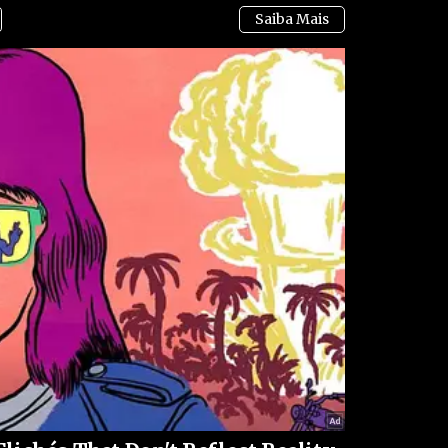
dro clínico no pós-operatório imediato.
ma figura central no debate político nacional, o
 à sua saúde ganhe ampla repercussão. Flávio
 compartilhadas conforme a evolução do quadro e
echo positivo.