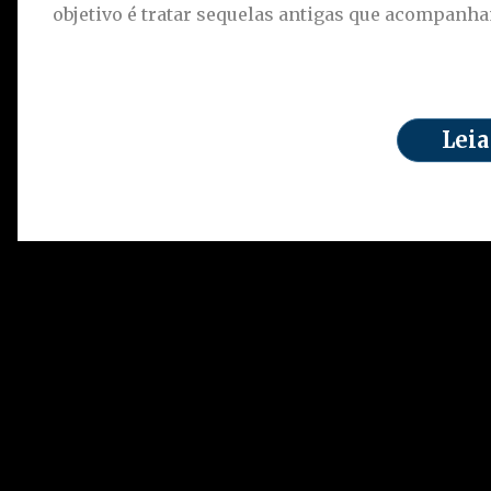
objetivo é tratar sequelas antigas que acompanha
De acordo com Flávio, a decisão pela cirurgia le
Leia
realizadas nos dias anteriores. O senador explic
realização do procedimento com segurança e qu
para a intervenção. Ele ressaltou que não se tra
correção necessária para melhorar a qualidade de
O senador afirmou que Jair Bolsonaro estava cien
Segundo ele, a expectativa da família é de uma
constante no período pós-operatório. Flávio des
ex-presidente, independentemente do contexto pol