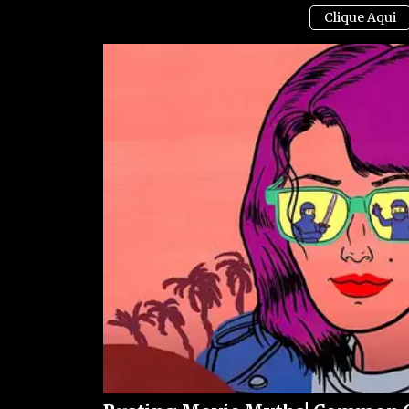
a conclusão do procedimento e a avaliação do qua
Mesmo fora do cargo, Jair Bolsonaro segue como u
que faz com que qualquer informação relacionada
Bolsonaro afirmou que novas atualizações serão
reforçou que a família está confiante em um desf
VEJA TAMBÉM: