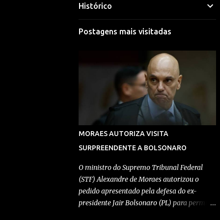
Histórico
Mariana Selim
Visitar perfil
Postagens mais visitadas
Morgana Macena
Visitar perfil
Rafael Durand
Visitar perfil
Rafael Paes
MORAES AUTORIZA VISITA
Visitar perfil
SURPREENDENTE A BOLSONARO
Redação Pensando Direita
O ministro do Supremo Tribunal Federal
(STF) Alexandre de Moraes autorizou o
Visitar perfil
pedido apresentado pela defesa do ex-
presidente Jair Bolsonaro (PL) para permitir
Redação Pensando Direita
a entrada de Geovanna Kathleen na
Visitar perfil