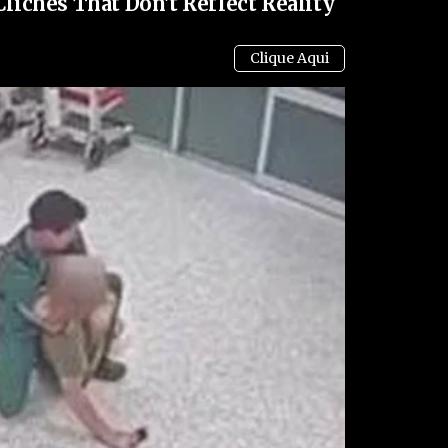
chés That Don't Reflect Reality
 aconteceu a Jair Bolsonaro.