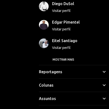
Diego DuSol
Visitar perfil
Edgar Pimentel
Visitar perfil
Eitel Santiago
Visitar perfil
MOSTRAR MAIS
Georgina Luna
Visitar perfil
Reportagens
Gláucio Vinicius
Colunas
Visitar perfil
Assuntos
Hipólito Lima
Visitar perfil