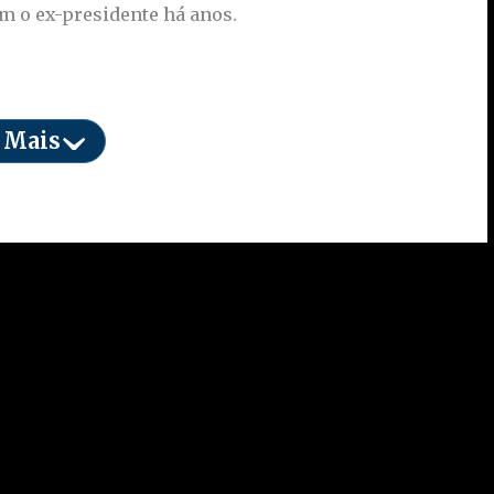
m o ex-presidente há anos.
vou em conta avaliações médicas detalhadas
 Mais
ou que o quadro clínico de Bolsonaro permitia a
e a equipe médica considerou o momento adequado
ta de uma cirurgia emergencial, mas de uma
 vida do pai.
te do procedimento e tranquilo quanto à decisão.
 recuperação gradual, com acompanhamento médico
tacou que a prioridade neste momento é a saúde do
ítico ou judicial em que ele se encontra.