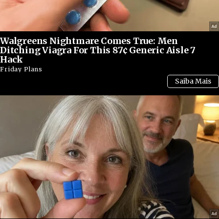
Hospitais temporários foram instalados nas
regiões mais afetadas, enquanto profissionais de
Walgreens Nightmare Comes True: Men
saúde trabalham na identificação de pessoas que
Ditching Viagra For This 87¢ Generic Aisle 7
tiveram contato com pacientes contaminados.
Hack
Friday Plans
Além das medidas médicas, campanhas de
conscientização estão sendo realizadas para
orientar moradores sobre sintomas, formas de
prevenção e procedimentos de segurança.
Autoridades também intensificaram programas
de vacinação emergencial em áreas consideradas
de maior risco.