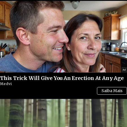
condições.
Até o momento, a maior concentração de casos
permanece em áreas da República Democrática
do Congo, onde equipes médicas enfrentam
dificuldades relacionadas à infraestrutura
hospitalar, acesso limitado a tratamentos e
This Trick Will Give You An Erection At Any Age
problemas de segurança em algumas regiões
Medvi
afetadas. A situação preocupa principalmente em
locais com baixa capacidade de atendimento
médico e dificuldades logísticas.