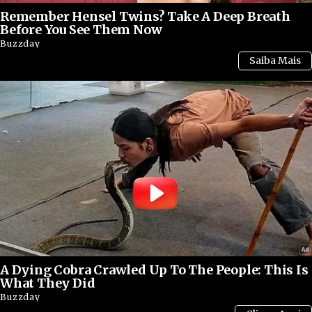
Remember Hensel Twins? Take A Deep Breath
Before You See Them Now
Buzzday
Clique
aqui
para ter acesso à Verdade sobre o que
aconteceu a Jair Bolsonaro.
A Dying Cobra Crawled Up To The People: This Is
What They Did
Buzzday