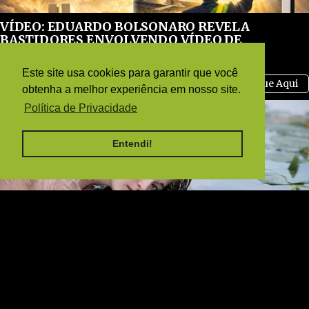
VÍDEO: EDUARDO BOLSONARO REVELA
BASTIDORES ENVOLVENDO VÍDEO DE
MICHELLE ATACANDO FLAVIO
pensandodireita.com
Este site usa cookies para garantir que você
obtenha a melhor experiência em nosso site.
Política de Privacidade
Entendi!
Why this ordinary drink is the secret to feeling
your best every day