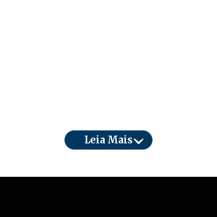
Leia Mais
A Organização Mundial da Saúde declarou
emergência de saúde pública internacional após
o avanço de um novo surto de Ebola na República
Democrática do Congo. A decisão foi tomada