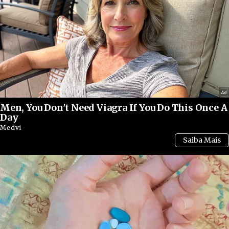
A República Democrática do Congo já enfrentou
diversos surtos de Ebola nas últimas décadas,
mas o atual crescimento dos casos voltou a gerar
preocupação internacional. Em alguns locais,
Men, You Don't Need Viagra If You Do This Once A
conflitos armados e instabilidade política
Day
dificultam o trabalho de médicos e equipes
Medvi
humanitárias responsáveis pelo combate à
doença.
Enquanto autoridades de saúde seguem
monitorando o avanço do vírus, a expectativa é