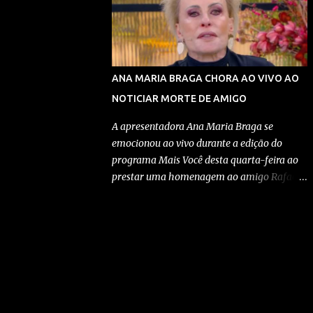
primeira-dama Michelle Bolsonaro (PL), que
uma arma contra...
enfrenta episódios recorrentes de enxaqueca
e poderá precisar de cuidados durante o
período de tratamento. Confira detalhes no
vídeo: A autorização tem como objetivo
ANA MARIA BRAGA CHORA AO VIVO AO
garantir suporte dentro da residência,
NOTICIAR MORTE DE AMIGO
especialmente diante de uma eventual
ausência temporária de Michelle Bolsonaro
A apresentadora Ana Maria Braga se
para acompanhamento médico. A medida
emocionou ao vivo durante a edição do
permite que Geovanna Kathleen tenha
programa Mais Você desta quarta-feira ao
acesso ao local para auxiliar nas atividades
prestar uma homenagem ao amigo Rafael
necessárias durante o cumprimento das
Scucato, que morreu na terça-feira após um
determinações judiciais impostas ao ex-
acidente de moto na BR-153, em Hidrolândia,
presidente. Segundo a defesa de Bolsonaro, a
na Região Metropolitana de Goiânia.
solicitação foi motivada pela necessidade de
Visivelmente abalada, ela interrompeu a
preservar a assistência à família em um
programação para lembrar a amizade
momento de preocupação...
construída ao longo de quase duas décadas e
expressar solidariedade à família. Confira
detalhes no vídeo: Durante o programa, Ana