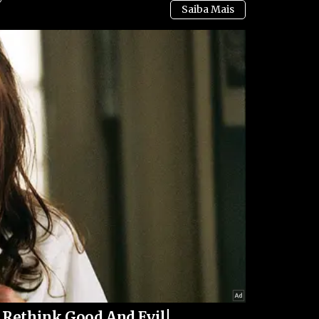
ram colocados em estado de alerta, e centros de
ados para atender pessoas desalojadas ou que
valiou que os terremotos podem ter consequências
danos extensos em áreas urbanas densamente
a após os abalos, a agência indicou a
variando de milhares a dezenas de milhares de
urais e da eficiência das operações de resgate.
intensa atividade sísmica, o que aumenta o risco
 Rethink Good And Evil!
e a combinação entre magnitude elevada e