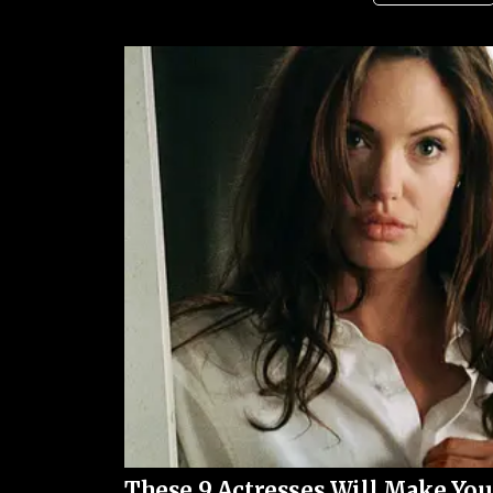
direcionados para as áreas afetadas. Hospitais fo
acolhimento temporário começaram a ser organiz
perderam suas residências.
O Serviço Geológico dos Estados Unidos (USGS) a
de grande escala, com potencial para provocar 
povoadas. Em uma estimativa preliminar divulgad
possibilidade de um número elevado de vítimas, 
pessoas, dependendo da extensão dos danos estrut
A região atingida está localizada em uma área de 
These 9 Actresses Will Make You
de eventos desse tipo. Especialistas reforçam qu