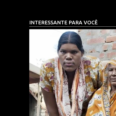
Vídeos compartilhados nas redes sociais mostra
INTERESSANTE PARA VOCÊ
uma grande nuvem de poeira e gerando pânico en
proximidades. Até o momento, não há confirmação
enquanto equipes de resgate atuam na área para a
Em Chacao, um dos municípios mais atingidos, a
pelo menos quatro prédios. Entre as estruturas afe
Pepe, o Altamira Village Hotel & Suite e uma con
prefeito Gustavo Duque, ao menos 18 pessoas fo
às operações de emergência.