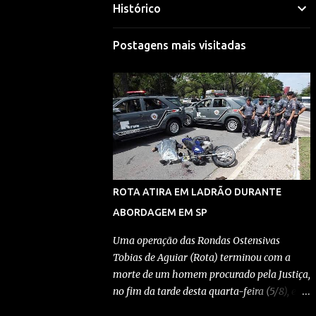
Histórico
Mariana Selim
Visitar perfil
Postagens mais visitadas
Morgana Macena
Visitar perfil
Rafael Durand
Visitar perfil
Rafael Paes
ROTA ATIRA EM LADRÃO DURANTE
Visitar perfil
ABORDAGEM EM SP
Redação Pensando Direita
Uma operação das Rondas Ostensivas
Tobias de Aguiar (Rota) terminou com a
Visitar perfil
morte de um homem procurado pela Justiça,
no fim da tarde desta quarta-feira (5/8), em
Redação Pensando Direita
São Bernardo do Campo, na região
Visitar perfil