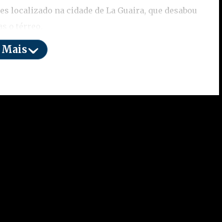
res localizado na cidade de La Guaira, que desabou
s o térreo.
 Mais