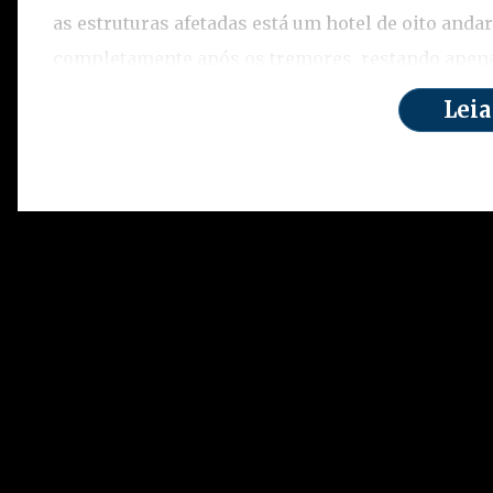
as estruturas afetadas está um hotel de oito anda
completamente após os tremores, restando apena
Leia
Confira detalhes no vídeo: