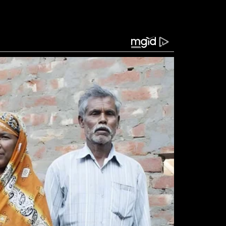
m o momento em que o edifício cedeu, levantando
tre moradores e pessoas que estavam nas
 oficial sobre o número de vítimas no local,
valiar os danos e buscar possíveis sobreviventes.
utoridades locais informaram o desabamento de
tadas estão o edifício Petúnia, o edifício Don
strução no bairro de Bello Campo. Segundo o
ram resgatadas com vida até o momento, em meio