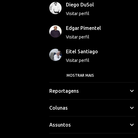
Diego DuSol
Visitar perfil
Edgar Pimentel
Visitar perfil
Eitel Santiago
Visitar perfil
MOSTRAR MAIS
Georgina Luna
Visitar perfil
Reportagens
Gláucio Vinicius
Colunas
Visitar perfil
Assuntos
Hipólito Lima
Visitar perfil