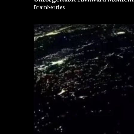
relacionadas a impedimentos, punições disciplina
Brainberries
praticamente todos os casos, houve um período in
interpretações divergentes.
Ex-jogadores e comentaristas esportivos destac
completamente os impactos da nova orientação. I
conscientização realizado pelas federações, liga
punições motivadas pelo desconhecimento das r
Enquanto a discussão segue entre torcedores e es
para jogadores de diferentes campeonatos. Gestos
futebol podem agora ser interpretados de maneira