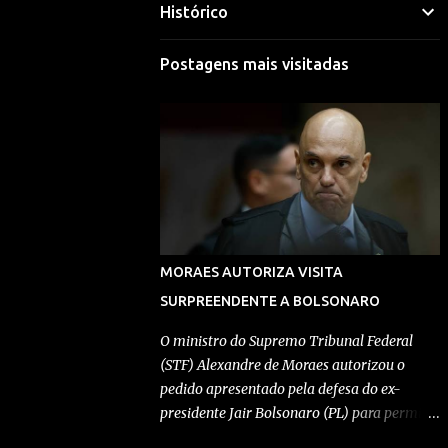
Histórico
Mariana Selim
Visitar perfil
Postagens mais visitadas
Morgana Macena
Visitar perfil
Rafael Durand
Visitar perfil
Rafael Paes
MORAES AUTORIZA VISITA
Visitar perfil
SURPREENDENTE A BOLSONARO
Redação Pensando Direita
O ministro do Supremo Tribunal Federal
(STF) Alexandre de Moraes autorizou o
Visitar perfil
pedido apresentado pela defesa do ex-
presidente Jair Bolsonaro (PL) para permitir
Redação Pensando Direita
a entrada de Geovanna Kathleen na
Visitar perfil