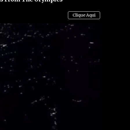
res, substituições e utilização de tecnologia. Em
icial marcado por dúvidas, críticas e
aram que muitos atletas ainda podem desconhecer
sso torna fundamental o trabalho de
s e comissões de arbitragem para evitar novas
egras.
pecialistas, o episódio já serve como um alerta
 que durante anos fizeram parte da rotina do
 diferente pelas autoridades esportivas. Com isso,