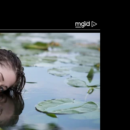
 entre jogadores das duas equipes. Após uma
r em campo e a arbitragem precisou intervir para
esentendimento acontecia, Almirón levou a mão à
oi identificado pela equipe de arbitragem e
a expulsão do jogador. A decisão foi baseada nas
 atletas durante confrontos verbais e situações
mo foco impedir ações que possam dificultar a
rovocações realizadas durante os jogos.
ntes clubes passaram a discutir nas redes sociais