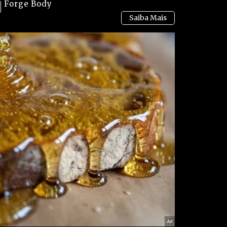
Forge Body
 onde você receberá todas as nossas matérias,
Ms enviam mensagens).