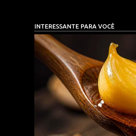
mas a direita não tem conseguido fazer isso, e qu
Chegou a hora de a direita voltar a se unir, a b
INTERESSANTE PARA VOCÊ
poder, lutar por suas pautas. A direita precisa 
Presidente, até porque ele não resolverá tudo 
internet. A direita precisa reestruturar uma base
que é contra a família, contra Deus, contra o país
próximo e a esquerda tem mostrado que não está
Alguns municípios terão segundo turno, e já passo
momento para abstenção. Possa ser que entre os 
podemos fazer nossas análises e ver qual o rea
a esquerda consiga se fortalecer ainda mais.