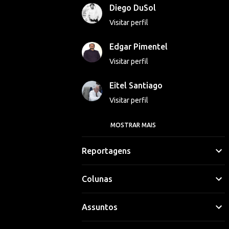
Diego DuSol
Visitar perfil
Edgar Pimentel
Visitar perfil
Eitel Santiago
Visitar perfil
MOSTRAR MAIS
Georgina Luna
Visitar perfil
Reportagens
Gláucio Vinicius
Colunas
Visitar perfil
Assuntos
Hipólito Lima
Visitar perfil