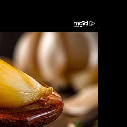
em o tenta fazer é severamente criticado.
uscar o mesmo ideal, resgatar aquilo que a levou ao
se posicionar e deixar de ficar à espera apenas do
sozinho, enquanto a direita apenas se digladia na
 sólida, nós não podemos ficar do lado da ideologia
, temos que nos unir, e fazer isso já, pois 2022 está
 morta.
u da hora de a direita voltar a se posicionar. Não é
candidatos não esteja aquele que gostaríamos, mas
l posicionamento de cada candidato, impedindo que