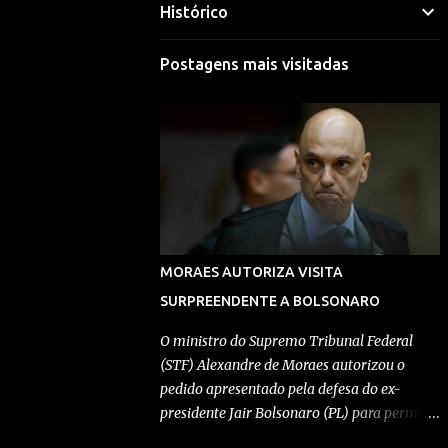
Histórico
Mariana Selim
Visitar perfil
Postagens mais visitadas
Morgana Macena
Visitar perfil
Rafael Durand
Visitar perfil
Rafael Paes
MORAES AUTORIZA VISITA
Visitar perfil
SURPREENDENTE A BOLSONARO
Redação Pensando Direita
O ministro do Supremo Tribunal Federal
(STF) Alexandre de Moraes autorizou o
Visitar perfil
pedido apresentado pela defesa do ex-
presidente Jair Bolsonaro (PL) para permitir
Redação Pensando Direita
a entrada de Geovanna Kathleen na
Visitar perfil